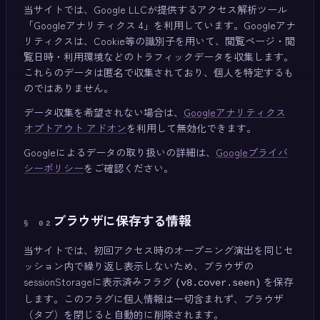
当サイトでは、Google LLCが提供するアクセス解析ツール
「Googleアナリティクス 4」を利用しています。Googleアナ
リティクスは、Cookie等の識別子を用いて、閲覧ページ・閲
覧日時・利用環境などのトラフィックデータを収集します。
これらのデータは匿名で収集されており、個人を特定するも
のではありません。
データ収集を希望されない場合は、
Googleアナリティクス
オプトアウト アドオン
を利用して無効化できます。
Googleによるデータの取り扱いの詳細は、
Googleプライバ
シーポリシー
をご確認ください。
ブラウザに保存する情報
§
02
当サイトでは、初回アクセス時のオープニング演出を同じセ
ッション内で繰り返し表示しないため、ブラウザの
sessionStorageに表示済みフラグ
を保存
(v8.cover.seen)
します。このフラグに個人情報は一切含まれず、ブラウザ
（タブ）を閉じると自動的に削除されます。