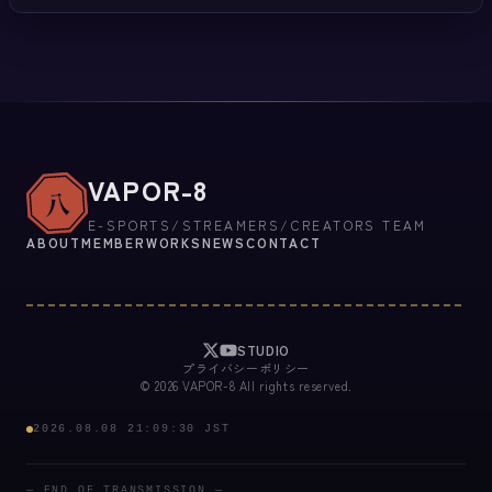
VAPOR-8
八
E-SPORTS/STREAMERS/CREATORS TEAM
ABOUT
MEMBER
WORKS
NEWS
CONTACT
STUDIO
プライバシーポリシー
©
2026
VAPOR-8 All rights reserved.
2026.08.08 21:09:30 JST
— END OF TRANSMISSION —